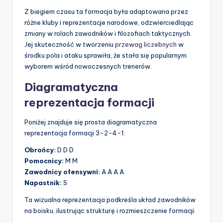
Z biegiem czasu ta formacja była adaptowana przez
różne kluby i reprezentacje narodowe, odzwierciedlając
zmiany w rolach zawodników i filozofiach taktycznych.
Jej skuteczność w tworzeniu
przewag liczebnych
w
środku pola i ataku sprawiła, że stała się popularnym
wyborem wśród nowoczesnych trenerów.
Diagramatyczna
reprezentacja formacji
Poniżej znajduje się prosta diagramatyczna
reprezentacja formacji 3-2-4-1:
Obrońcy:
D D D
Pomocnicy:
M M
Zawodnicy ofensywni:
A A A A
Napastnik:
S
Ta wizualna reprezentacja podkreśla układ zawodników
na boisku, ilustrując strukturę i rozmieszczenie formacji.