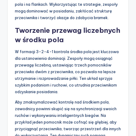
pola i na flankach. Wykorzystując te strategie, zespoły
mogą dominować w posiadaniu, zakłócać strukturę
przeciwnika i tworzyć okazje do zdobycia bramek.
Tworzenie przewag liczebnych
w środku pola
W formacji 3-2-4-1 kontrola środka pola jest kluczowa
dla ustanowienia dominacji. Zespoły mogą osiągnąć
przewagę liczebną, ustawiając trzech pomocników
przeciwko dwóm z przeciwnika, co pozwala na lepsze
utrzymanie i rozprowadzanie piłki. Ten układ sprzyja
szybkim podaniom i ruchowi, co utrudnia przeciwnikom
odzyskanie posiadania.
Aby zmaksymalizować kontrolę nad środkiem pola,
zawodnicy powinni skupić się na synchronizacji swoich
ruchów i wykonywaniu inteligentnych biegów. Na
przykład jeden pomocnik może cofnąć się głębiej, aby
przyciągnąć przeciwnika, tworząc przestrzeń dla innych
do wykorzystania. Ten dynamiczny ruch pomaga