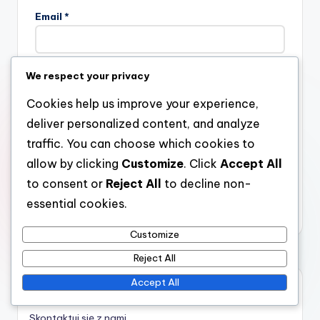
Email
*
We respect your privacy
Website
Cookies help us improve your experience,
deliver personalized content, and analyze
traffic. You can choose which cookies to
Save my name, email, and website in this browser for the
allow by clicking
Customize
. Click
Accept All
next time I comment.
to consent or
Reject All
to decline non-
essential cookies.
Customize
Reject All
Accept All
Linki
Skontaktuj się z nami