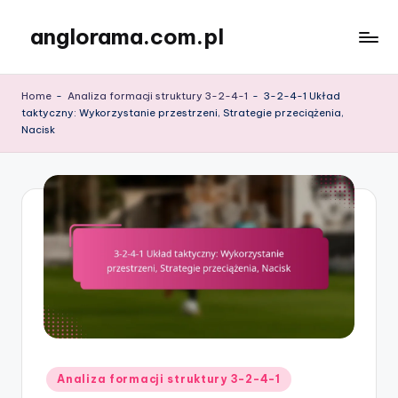
anglorama.com.pl
Skip
to
content
Home
-
Analiza formacji struktury 3-2-4-1
-
3-2-4-1 Układ
taktyczny: Wykorzystanie przestrzeni, Strategie przeciążenia,
Nacisk
Posted
Analiza formacji struktury 3-2-4-1
in