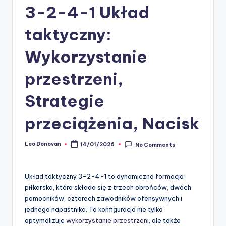
3-2-4-1 Układ
taktyczny:
Wykorzystanie
przestrzeni,
Strategie
przeciążenia, Nacisk
Leo Donovan
14/01/2026
No Comments
Posted
by
Układ taktyczny 3-2-4-1 to dynamiczna formacja
piłkarska, która składa się z trzech obrońców, dwóch
pomocników, czterech zawodników ofensywnych i
jednego napastnika. Ta konfiguracja nie tylko
optymalizuje
wykorzystanie przestrzeni
, ale także