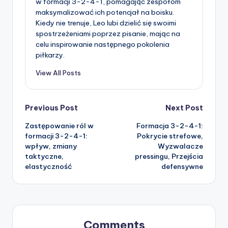
w formacji 3-2-4-1, pomagając zespołom
maksymalizować ich potencjał na boisku.
Kiedy nie trenuje, Leo lubi dzielić się swoimi
spostrzeżeniami poprzez pisanie, mając na
celu inspirowanie następnego pokolenia
piłkarzy.
View All Posts
Post
Previous Post
Next Post
Zastępowanie ról w
Formacja 3-2-4-1:
navigation
formacji 3-2-4-1:
Pokrycie strefowe,
wpływ, zmiany
Wyzwalacze
taktyczne,
pressingu, Przejścia
elastyczność
defensywne
Comments