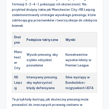
formacji 3-2-4-1, pokazując ich skuteczność. Na
przykład drużyny takie jak Manchester City i RB Leipzig
zademonstrowały strategie wysokiego pressingu, które
zakłócają grę przeciwników i tworzą okazje do zdobycia
bramek.
Druż
Podejście taktyczne
Wyniki
yna
Manc
Wysoki pressing, aby
Konsekwentne
hest
szybko odzyskać
wysokie lokaty w
er
posiadanie
Premier League
City
RB
Intensywny pressing,
Silne występy w
Leipz
aby wykorzystać
Bundeslidze i
ig
błędy defensywne
rozgrywkach UEFA
Te przykłady ilustrują, jak skuteczny pressing może
prowadzić do znaczących przewag zarówno w