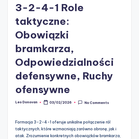
3-2-4-1 Role
taktyczne:
Obowiązki
bramkarza,
Odpowiedzialności
defensywne, Ruchy
ofensywne
Leo Donovan
03/02/2026
No Comments
Posted
by
Formacja 3-2-4-1 oferuje unikalne połączenie ról
taktycznych, które wzmacniają zarówno obronę, jak i
atak. Zrozumienie konkretnych obowiązków bramkarza,