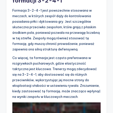
formacji 3-2-4-1
Formacja 3-2-4-1 jest powszechnie stosowana w
meczach, w których zespół dąży do kontrolowania
posiadania piłki i dyktowania gry. Jest szczególnie
skuteczna przeciwko zespołom, które grają z płaskim
środkiem pola, ponieważ pozwala na przewagę liczebną
w tej strefie. Zespoły mogą również stosować tę
formację, gdy muszą chronić prowadzenie, ponieważ
zapewnia ona silną strukturę defensywną.
Co więcej, ta formacja jest często preferowana w
rozgrywkach pucharowych, gdzie elastyczność
taktyczna jest kluczowa. Trenerzy mogą zdecydować
się na 3-2-4-1, aby dostosować się do różnych
przeciwników, wykorzystując jej mocne strony do
eksploatacji słabości w ustawieniu rywala. Zrozumienie,
kiedy zastosować tę formację, może znacząco wpłynąć
na wyniki zespołu w kluczowych meczach.