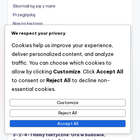
Skontaktuj się z nami
Przeglądaj
Nasza historia
We respect your privacy
Cookies help us improve your experience,
Najnowsze wpisy
deliver personalized content, and analyze
traffic. You can choose which cookies to
3-2-4-1 Taktyka: Zarządzanie posiadaniem,
Tworzenie szans, Solidność defensywna
allow by clicking
Customize
. Click
Accept All
to consent or
Reject All
to decline non-
Formacja 3-2-4-1: Rola szerokości, Dominacja w
środku, Gra w przejściu
essential cookies.
3-2-4-1 Wnioski taktyczne: Interakcje graczy,
Customize
Wzorce ruchu, Fazy gry
Reject All
3-2-4-1 Role taktyczne: Obowiązki bramkarza,
Odpowiedzialności defensywne, Ruchy ofensywne
Accept All
3-2-4-1 Ramy taktyczne: Gra w budowie,