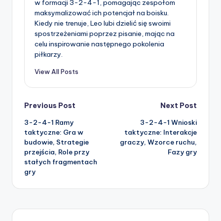
w formacji 3-2-4-1, pomagając zespołom
maksymalizować ich potencjał na boisku.
Kiedy nie trenuje, Leo lubi dzielić się swoimi
spostrzeżeniami poprzez pisanie, mając na
celu inspirowanie następnego pokolenia
piłkarzy.
View All Posts
Post
Previous Post
Next Post
3-2-4-1 Ramy
3-2-4-1 Wnioski
navigation
taktyczne: Gra w
taktyczne: Interakcje
budowie, Strategie
graczy, Wzorce ruchu,
przejścia, Role przy
Fazy gry
stałych fragmentach
gry