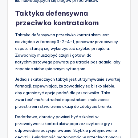
lub nakładających się biegów przeciwników.
Taktyka defensywna
przeciwko kontratakom
Taktyka defensywna przeciwko kontratakom jest
niezbędna w formacji 3-2-4-1, ponieważ przeciwnicy
często starają się wykorzystać szybkie przejścia.
Zawodnicy muszą być czujni i gotowi do
natychmiastowego powrotu po utracie posiadania, aby
zapobiec niebezpiecznym sytuacjom.
Jedną z skutecznych taktyk jest utrzymywanie zwartej
formacji, zapewniając, że zawodnicy są blisko siebie,
aby ograniczyć opcje podań dla przeciwnika. Taka
zwartość może utrudnić napastnikom znalezienie
przestrzeni i stworzenie okazji do zdobycia bramki.
Dodatkowo, obrońcy powinni być szkoleni w
przewidywaniu kontrataków poprzez czytanie gry i
odpowiednie pozycjonowanie. Szybkie podejmowanie
decyzji i świadomość mogą pomóc w przechwytywaniu