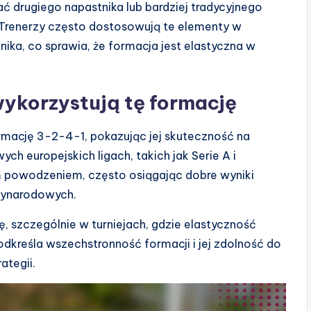
drugiego napastnika lub bardziej tradycyjnego
 Trenerzy często dostosowują te elementy w
nika, co sprawia, że formacja jest elastyczna w
wykorzystują tę formację
rmację 3-2-4-1, pokazując jej skuteczność na
ch europejskich ligach, takich jak Serie A i
m powodzeniem, często osiągając dobre wyniki
zynarodowych.
, szczególnie w turniejach, gdzie elastyczność
odkreśla wszechstronność formacji i jej zdolność do
ategii.