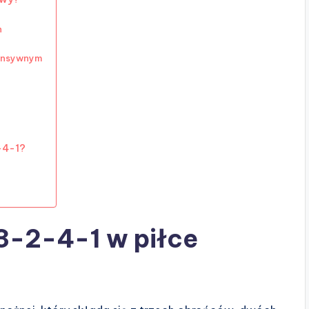
h
fensywnym
-4-1?
3-2-4-1 w piłce