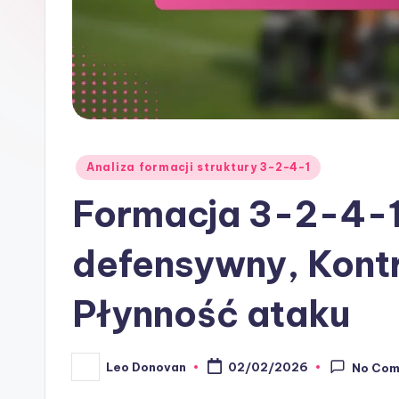
Posted
Analiza formacji struktury 3-2-4-1
in
Formacja 3-2-4-1
defensywny, Kontr
Płynność ataku
Leo Donovan
02/02/2026
No Co
Posted
by