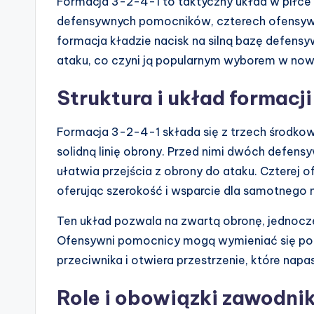
Formacja 3-2-4-1 to taktyczny układ w piłce 
defensywnych pomocników, czterech ofensywn
formacja kładzie nacisk na silną bazę defensy
ataku, co czyni ją popularnym wyborem w now
Struktura i układ formacji
Formacja 3-2-4-1 składa się z trzech środko
solidną linię obrony. Przed nimi dwóch defen
ułatwia przejścia z obrony do ataku. Czterej 
oferując szerokość i wsparcie dla samotnego 
Ten układ pozwala na zwartą obronę, jednocze
Ofensywni pomocnicy mogą wymieniać się po
przeciwnika i otwiera przestrzenie, które nap
Role i obowiązki zawodni