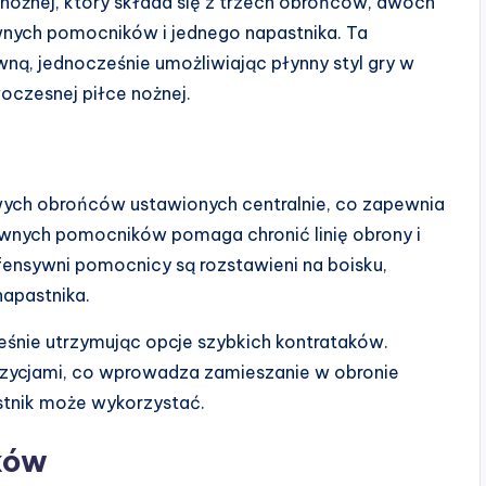
nożnej, który składa się z trzech obrońców, dwóch
ych pomocników i jednego napastnika. Ta
wną, jednocześnie umożliwiając płynny styl gry w
oczesnej piłce nożnej.
wych obrońców ustawionych centralnie, co zapewnia
sywnych pomocników pomaga chronić linię obrony i
ofensywni pomocnicy są rozstawieni na boisku,
napastnika.
śnie utrzymując opcje szybkich kontrataków.
zycjami, co wprowadza zamieszanie w obronie
astnik może wykorzystać.
ków