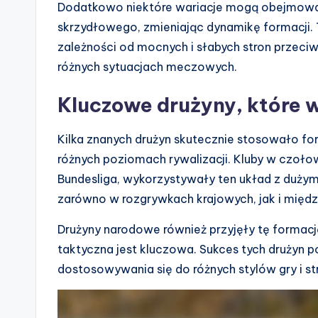
Dodatkowo niektóre wariacje mogą obejmować 
skrzydłowego, zmieniając dynamikę formacji.
zależności od mocnych i słabych stron przeciw
różnych sytuacjach meczowych.
Kluczowe drużyny, które 
Kilka znanych drużyn skutecznie stosowało fo
różnych poziomach rywalizacji. Kluby w czołowy
Bundesliga, wykorzystywały ten układ z duży
zarówno w rozgrywkach krajowych, jak i międ
Drużyny narodowe również przyjęły tę formację
taktyczna jest kluczowa. Sukces tych drużyn p
dostosowywania się do różnych stylów gry i str