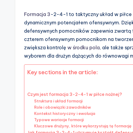
Formacja 3
-2-4-1 to taktyczny układ w piłce 
dynamicznym potencjałem ofensywnym. Dzięk
defensywnych pomocników zapewnia zwartą f
czterem ofensywnym pomocnikom na tworzenie 
zwiększa kontrolę
w środku pola
, ale także sp
wyborem dla drużyn dążących do równowagi m
Key sections in the article:
Czym jest formacja 3-2-4-1 w piłce nożnej?
Struktura i układ formacji
Role i obowiązki zawodników
Kontekst historyczny i ewolucja
Typowe wariacje formacji
Kluczowe drużyny, które wykorzystują tę formację
Jak formacja 3-2-4-1 utrzymuje kształt defens