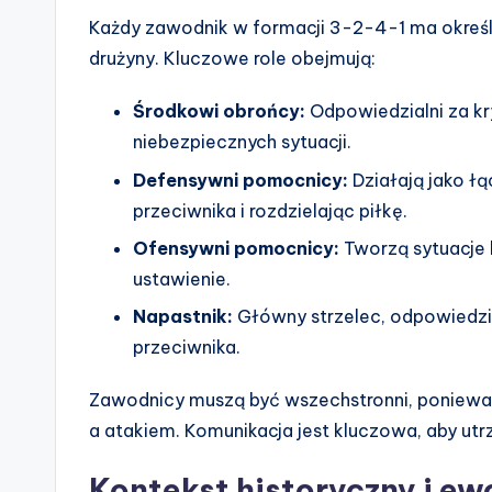
Każdy zawodnik w formacji 3-2-4-1 ma określon
drużyny. Kluczowe role obejmują:
Środkowi obrońcy:
Odpowiedzialni za kry
niebezpiecznych sytuacji.
Defensywni pomocnicy:
Działają jako łą
przeciwnika i rozdzielając piłkę.
Ofensywni pomocnicy:
Tworzą sytuacje 
ustawienie.
Napastnik:
Główny strzelec, odpowiedzial
przeciwnika.
Zawodnicy muszą być wszechstronni, poniewa
a atakiem. Komunikacja jest kluczowa, aby ut
Kontekst historyczny i ew