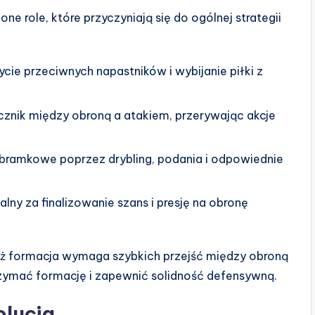
e role, które przyczyniają się do ogólnej strategii
cie przeciwnych napastników i wybijanie piłki z
cznik między obroną a atakiem, przerywając akcje
bramkowe poprzez drybling, podania i odpowiednie
ny za finalizowanie szans i presję na obronę
ż formacja wymaga szybkich przejść między obroną
rzymać formację i zapewnić solidność defensywną.
olucja