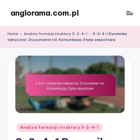
anglorama.com.pl
Skip
to
content
Home
-
Analiza formacji struktury 3-2-4-1
-
3-2-4-1 Dynamika
taktyczna: Zrozumienie ról, Komunikacja, Etyka zespołowa
Posted
Analiza formacji struktury 3-2-4-1
in