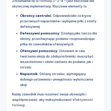
Zrozumienie ról
w formacji 3
-2-4-1 jest kluczowe dla
skutecznej implementacji. Kluczowe elementy to:
Obrońcy centralni:
Odpowiedzialni za krycie
przeciwnych napastników i wybijanie piłki z strefy
defensywnej.
Defensywni pomocnicy:
Działają jako tarcza dla
obrony, przechwytując podania i rozprowadzając
piłkę do zawodników ofensywnych.
Ofensywni pomocnicy:
Ustawieni w celu
tworzenia okazji do zdobycia bramki, muszą być
wszechstronni i zdolni zarówno do podania, jak i
strzału.
Napastnik:
Główny strzelec, wymagający
dobrego ustawienia i umiejętności wykończenia
akcji.
Każdy zawodnik musi rozumieć swoje obowiązki i
współpracować, aby maksymalizować
efektywność
formacji
.