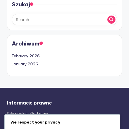
Szukaj
Archiwum
February 2026
January 2026
Informacje prawne
Pliki cookie i śledzenie
Umowa użytkownika
We respect your privacy