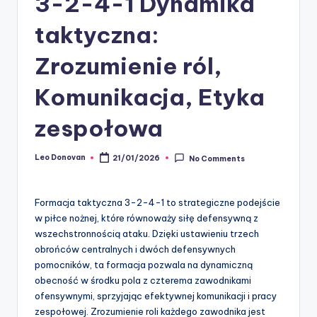
3-2-4-1 Dynamika
taktyczna:
Zrozumienie ról,
Komunikacja, Etyka
zespołowa
Leo Donovan
21/01/2026
No Comments
Posted
by
Formacja taktyczna 3-2-4-1 to strategiczne podejście
w piłce nożnej, które równoważy siłę defensywną z
wszechstronnością ataku. Dzięki ustawieniu trzech
obrońców centralnych i dwóch defensywnych
pomocników, ta formacja pozwala na dynamiczną
obecność w środku pola z czterema zawodnikami
ofensywnymi, sprzyjając efektywnej komunikacji i pracy
zespołowej. Zrozumienie roli każdego zawodnika jest